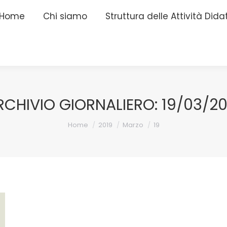
Home
Home
Chi siamo
Chi siamo
Struttura delle Attività Dida
Struttura delle Attività Dida
RCHIVIO GIORNALIERO:
19/03/20
Tu sei qui:
Home
2019
Marzo
19