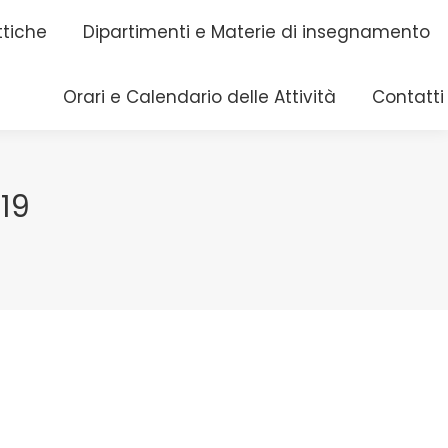
ttiche
ttiche
Dipartimenti e Materie di insegnamento
Dipartimenti e Materie di insegnamento
Orari e Calendario delle Attività
Orari e Calendario delle Attività
Contatti
Contatti
19