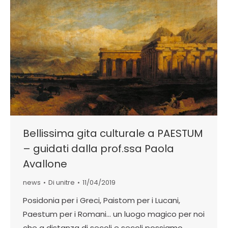
Bellissima gita culturale a PAESTUM
– guidati dalla prof.ssa Paola
Avallone
news
Di
unitre
11/04/2019
Posidonia per i Greci, Paistom per i Lucani,
Paestum per i Romani… un luogo magico per noi
che a distanza di secoli e secoli possiamo