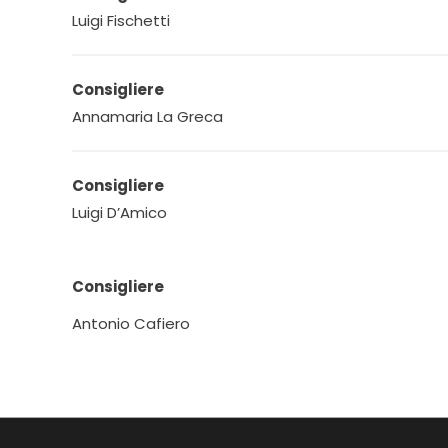
Luigi Fischetti
Consigliere
Annamaria La Greca
Consigliere
Luigi D’Amico
Consigliere
Antonio Cafiero