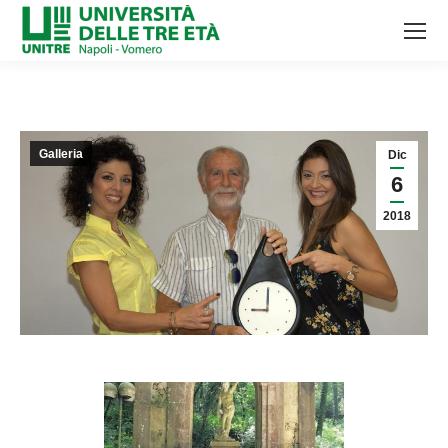
Galleria
Dic
6
2018