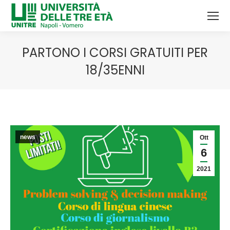
PARTONO I CORSI GRATUITI PER
18/35ENNI
Tu sei qui:
news
Ott
6
2021