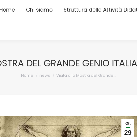
Home
Home
Chi siamo
Chi siamo
Struttura delle Attività Dida
Struttura delle Attività Dida
OSTRA DEL GRANDE GENIO ITAL
Tu sei qui:
Home
news
Visita alla Mostra del Grande…
Ott
29